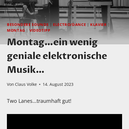
BESONDERE SOUNDS
|
ELECTRO/DANCE
|
KLAVIER
|
MONTAG
|
VIDEOTIPP
Montag…ein wenig
geniale elektronische
Musik…
Von
Claus Volke
14. August 2023
Two Lanes…traumhaft gut!