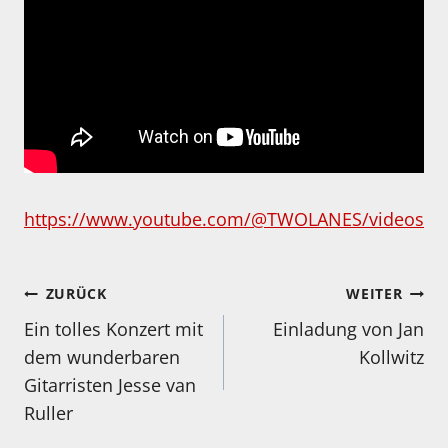
https://www.youtube.com/@TWOLANES/videos
Beitragsnavigation
ZURÜCK
WEITER
Ein tolles Konzert mit
Einladung von Jan
dem wunderbaren
Kollwitz
Gitarristen Jesse van
Ruller