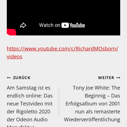
https://www.youtube.com/c/RichardMOsborn/
videos
Beitragsnavigation
ZURÜCK
WEITER
Am Samstag ist es
Tony Joe White: The
endlich online: Das
Beginnig – Das
neue Testvideo mit
Erfolgsalbum von 2001
der Rigoletto 2020
nun als remasterte
der Odeon Audio
Wiederveröffentlichung