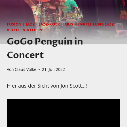
FUSION
|
JAZZ
|
JAZZ-ROCK
|
MUSIKEMPFEHLUNG JAZZ
|
VIDEO
|
VIDEOTIPP
GoGo Penguin in
Concert
Von
Claus Volke
21. Juli 2022
Hier aus der Sicht von Jon Scott…!