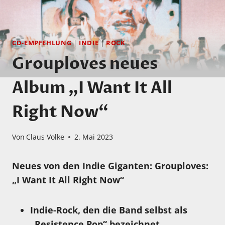
CD-EMPFEHLUNG
|
INDIE
|
ROCK
Grouploves neues
Album „I Want It All
Right Now“
Von
Claus Volke
2. Mai 2023
Neues von den Indie Giganten:
Grouploves:
„I Want It All Right Now“
Indie-Rock, den die Band selbst als
„Resistence Pop“ bezeichnet