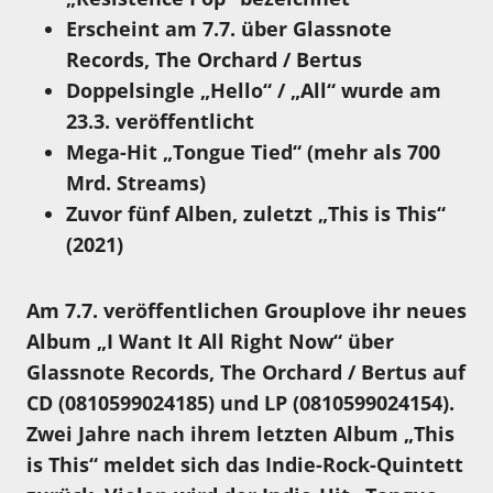
Erscheint am
7.7.
über Glassnote
Records, The Orchard / Bertus
Doppelsingle „Hello“ / „All“ wurde am
23.3. veröffentlicht
Mega-Hit „Tongue Tied“
(mehr als 700
Mrd. Streams)
Zuvor fünf Alben, zuletzt „This is This“
(2021)
Am 7.7. veröffentlichen Grouplove ihr neues
Album „I Want It All Right Now“ über
Glassnote Records, The Orchard / Bertus auf
CD (0810599024185) und LP (0810599024154).
Zwei Jahre nach ihrem letzten Album „This
is This“ meldet sich das Indie-Rock-Quintett