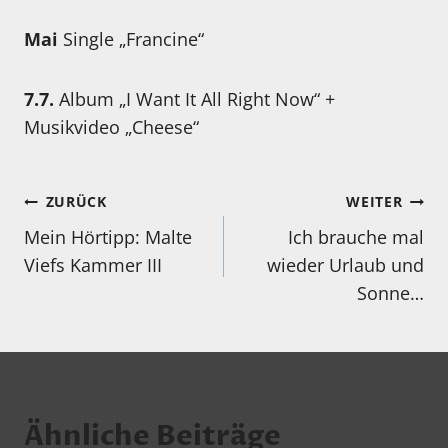
Mai
Single „Francine“
7.7.
Album „I Want It All Right Now“ +
Musikvideo „Cheese“
Beitragsnavigation
ZURÜCK
WEITER
Mein Hörtipp: Malte
Ich brauche mal
Viefs Kammer III
wieder Urlaub und
Sonne…
Ähnliche Beiträge