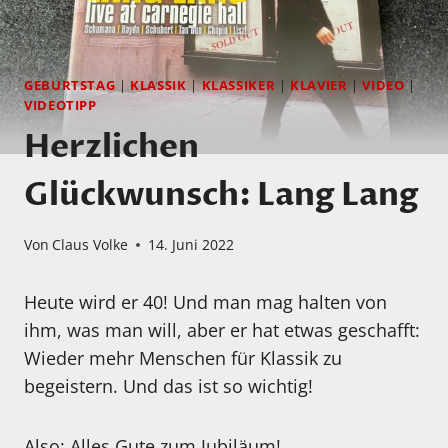
GEBURTSTAG
|
KLASSIK
|
KLASSIKER
|
KLAVIER
|
VIDEO
|
VIDEOTIPP
Herzlichen
Glückwunsch: Lang Lang
Von
Claus Volke
14. Juni 2022
Heute wird er 40! Und man mag halten von
ihm, was man will, aber er hat etwas geschafft:
Wieder mehr Menschen für Klassik zu
begeistern. Und das ist so wichtig!
Also: Alles Gute zum Jubiläum!