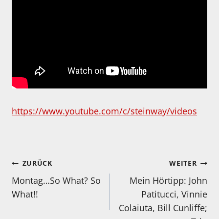
https://www.youtube.com/c/steinway/videos
Beitragsnavigation
ZURÜCK
WEITER
Montag…So What? So
Mein Hörtipp: John
What!!
Patitucci, Vinnie
Colaiuta, Bill Cunliffe;