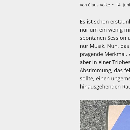
Von
Claus Volke
14. Jun
Es ist schon erstaun
nur um ein wenig mit
spontanen Session 
nur Musik. Nun, das 
prägende Merkmal. A
aber in einer Triobe
Abstimmung, das feh
sollte, einen ungem
hinausgehenden Ra