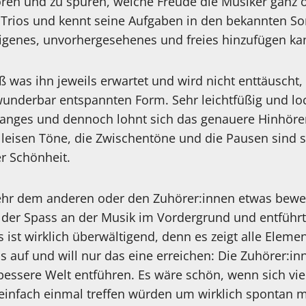
ören und zu spüren, welche Freude die Musiker ganz of
es Trios und kennt seine Aufgaben in den bekannten So
igenes, unvorhergesehenes und freies hinzufügen kann
ß was ihn jeweils erwartet und wird nicht enttäuscht,
r wunderbar entspannten Form. Sehr leichtfüßig und loc
nges und dennoch lohnt sich das genauere Hinhören
leisen Töne, die Zwischentöne und die Pausen sind se
r Schönheit.
hr dem anderen oder den Zuhörer:innen etwas beweis
 der Spass an der Musik im Vordergrund und entführt 
ist wirklich überwältigend, denn es zeigt alle Element
s auf und will nur das eine erreichen: Die Zuhörer:i
e bessere Welt entführen. Es wäre schön, wenn sich vi
 einfach einmal treffen würden um wirklich spontan m