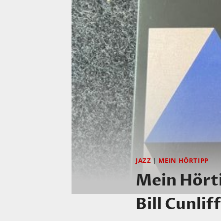
JAZZ
|
MEIN HÖRTIPP
Mein Hörti
Bill Cunlif