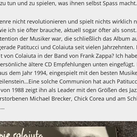
zu tun und zu spielen, was ihnen selbst Spass macht.
nre nicht revolutionieren und spielt nichts wirklich
ie ich sie öfter brauche, aktuell sogar öfter als sonst
tention der Musiker war, die schließlich das Album au
erade Patitucci und Colaiuta seit vielen Jahrzehnten. 
t von Colaiuta in der Band von Frank Zappa? Ich hab
persönliche ältere CD Empfehlungen unten eingefügt.
aus dem Jahr 1994, eingespielt mit den besten Musiker
eilenstein…Eine solche Communion hat auch Patitucc
 von 1988 zeigt ihn als Leader mit den Größen des Ja
 verstorbenen Michael Brecker, Chick Corea und am Sc
a…