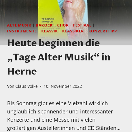
ALTE MUSIK
|
BAROCK
|
CHOR
|
FESTIVAL
|
INSTRUMENTE
|
KLASSIK
|
KLASSIKER
|
KONZERTTIPP
Heute beginnen die
„Tage Alter Musik“ in
Herne
Von
Claus Volke
10. November 2022
Bis Sonntag gibt es eine Vielzahl wirklich
unglaublich spannender und interessanter
Konzerte und eine Messe mit vielen
großartigen Austeller:innen und CD Ständen…