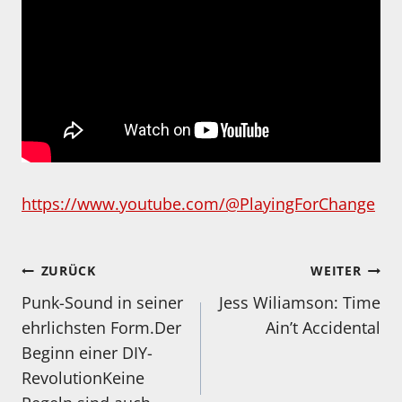
https://www.youtube.com/@PlayingForChange
Beitragsnavigation
ZURÜCK
WEITER
Punk-Sound in seiner
Jess Wiliamson: Time
ehrlichsten Form.Der
Ain’t Accidental
Beginn einer DIY-
RevolutionKeine