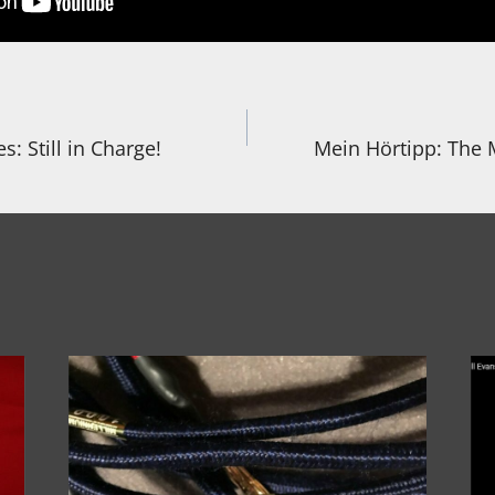
igation
s: Still in Charge!
Mein Hörtipp: The 