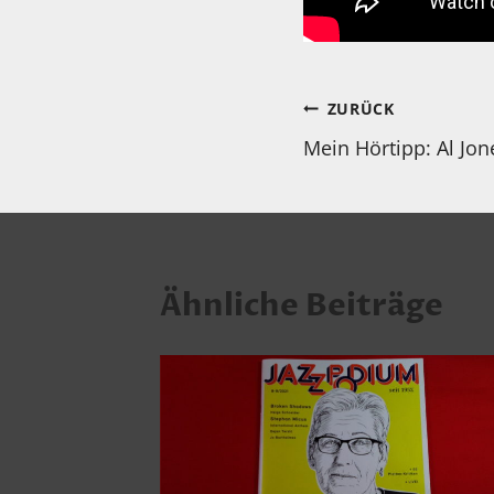
Beitragsnav
ZURÜCK
Mein Hörtipp: Al Jone
Ähnliche Beiträge