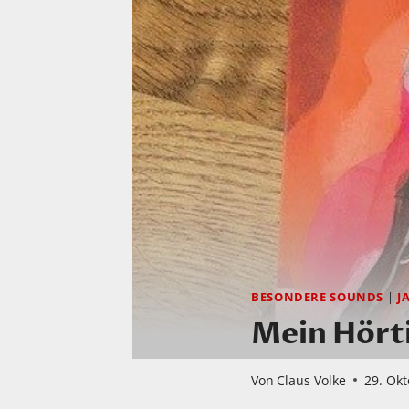
BESONDERE SOUNDS
|
J
Mein Hört
Von
Claus Volke
29. Ok