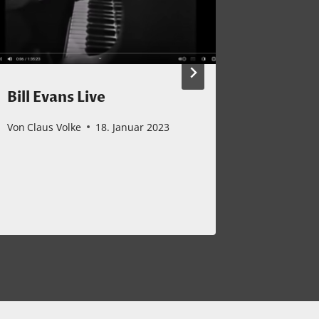
Bill Evans Live
Monta
Stress
Von
Claus Volke
18. Januar 2023
Entspa
Frisell
Von
Claus 