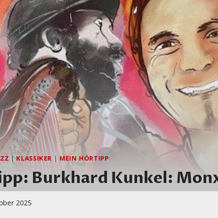
AZZ
|
KLASSIKER
|
MEIN HÖRTIPP
ipp: Burkhard Kunkel: Monx
tober 2025