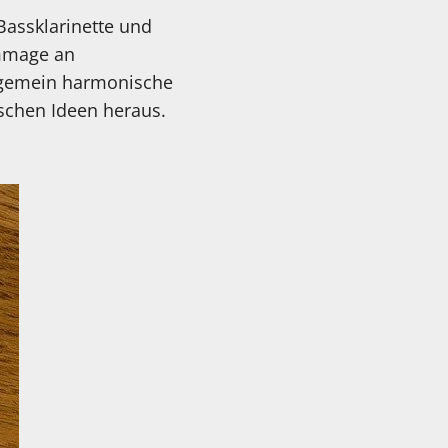
 Bassklarinette und
ommage an
ungemein harmonische
schen Ideen heraus.