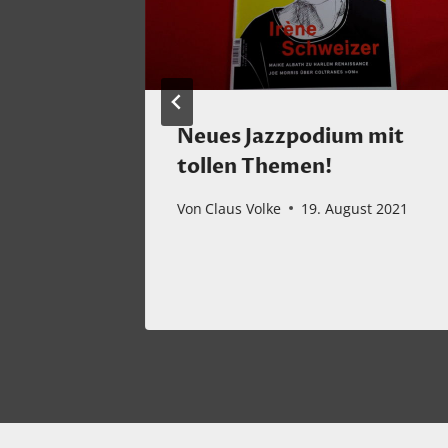
anuel
Neues Jazzpodium mit
ople
tollen Themen!
2023
Von
Claus Volke
19. August 2021