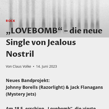
ROCK
„LOVEBOMB“ – die neue
Single von Jealous
Nostril
Von
Claus Volke
14. Juni 2023
Neues Bandprojekt:
Johnny Borells (Razorlight) & Jack Flanagans
(Mystery Jets)
Am 18.5. erschien „Lovebomb“, die vierte