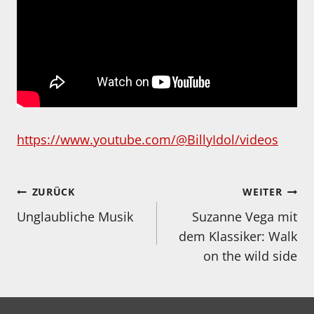
https://www.youtube.com/@BillyIdol/videos
Beitragsnavigation
ZURÜCK
WEITER
Unglaubliche Musik
Suzanne Vega mit
dem Klassiker: Walk
on the wild side