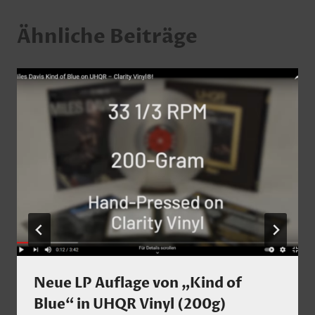
Ähnliche Beiträge
Neue LP Auflage von „Kind of
Blue“ in UHQR Vinyl (200g)