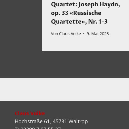
Quartet: Joseph Haydn,
op. 33 «Russische
25
Quartette», Nr. 1-3
Von
Claus Volke
9. Mai 2023
Claus Volke
Hochstraße 61, 45731 Waltrop