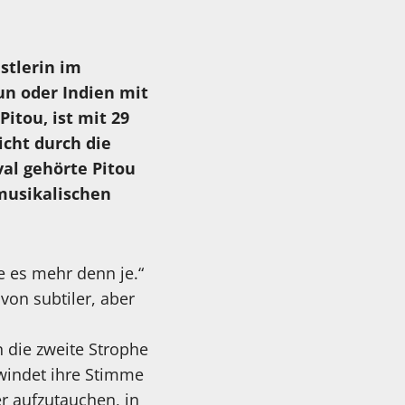
stlerin im
un oder Indien mit
tou, ist mit 29
icht durch die
al gehörte Pitou
 musikalischen
e es mehr denn je.“
von subtiler, aber
 die zweite Strophe
hwindet ihre Stimme
r aufzutauchen, in