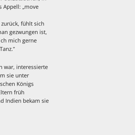
us Appell: „move
zurück, fühlt sich
man gezwungen ist,
ich mich gerne
Tanz.“
 war, interessierte
em sie unter
ischen Königs
ltern früh
d Indien bekam sie