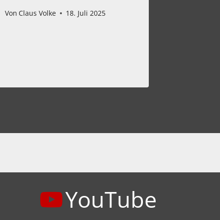
Festiva
Von
Claus Volke
18. Juli 2025
07. Jun
hingeh
Von
Claus 
YouTube