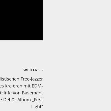
WEITER
stischen Free-Jazzer
es kreieren mit EDM-
cliffe von Basement
le Debüt-Album „First
Light“