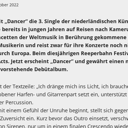
tober 2022
t „Dancer“ die 3. Single der niederländischen Kün
e bereits in jungen Jahren auf Reisen nach Kamer
acetten der Weltmusik in Berührung gekommene Pi
Musikerin und reist zwar für ihre Konzerte noch n
urch Europa. Beim diesjährigen Reeperbahn Festiv
cts. Jetzt erscheint „Dancer“ und gewährt einen
bevorstehende Debütalbum.
 der Textzeile: „Ich dränge mich ins Licht, ich brauch
bener Harfen- und Gitarrenpart setzt ein, unterstützt 
r Percussion.
t einem Gefühl der Unruhe beginnt, stellt sich gegen
Zuversicht ein. Kurz bevor das Outro einsetzt, versc
von Sirenen, nur um in einem finalen Crescendo wiede