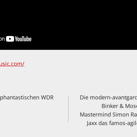
usic.com/
igation
r phantastischen WDR
Die modern-avantgardi
Binker & Mos
Mastermind Simon Rat
Jaxx das famos-agi