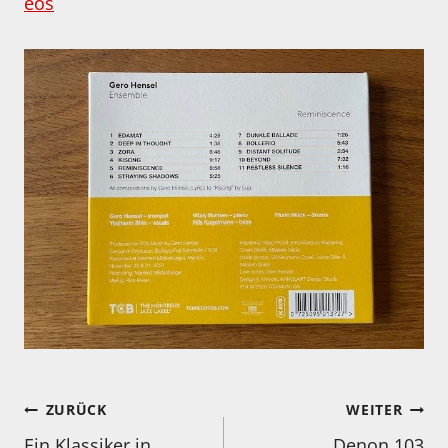
eos
Beitragsnavigation
ZURÜCK
WEITER
Ein Klassiker in
Denon 103