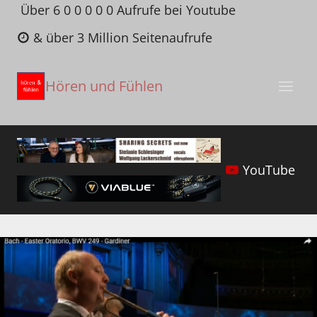
Zum
Über 6 0 0 0 0 0 Aufrufe bei Youtube
Inhalt
& über 3 Million Seitenaufrufe
springen
Hören und Fühlen
YouTube