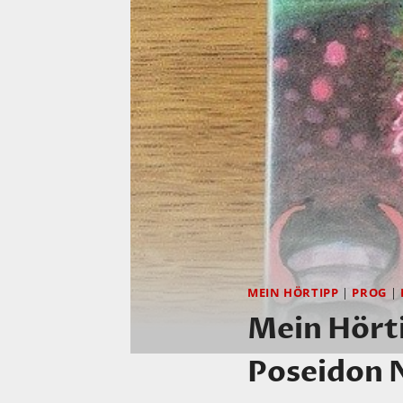
MEIN HÖRTIPP
|
PROG
|
Mein Hörti
Poseidon 