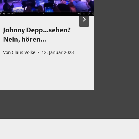
Johnny Depp…sehen?
Mein H
Nein, hören…
Ambueh
Von
Claus Volke
12. Januar 2023
Von
Claus 