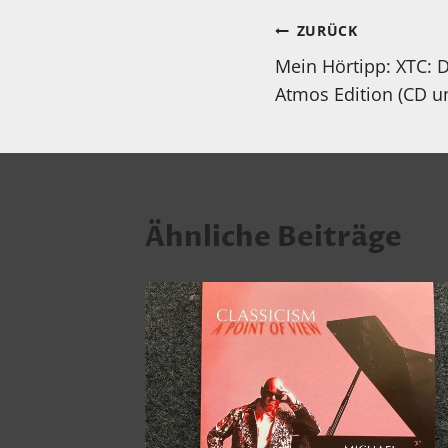
Beitragsnav
ZURÜCK
Mein Hörtipp: XTC: 
Atmos Edition (CD u
Ähnliche Beiträge