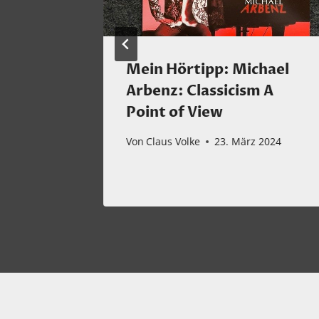
h
Mein Hörtipp: Michael
witz,
Arbenz: Classicism A
inen &
Point of View
tus
Von
Claus Volke
23. März 2024
ber 2025