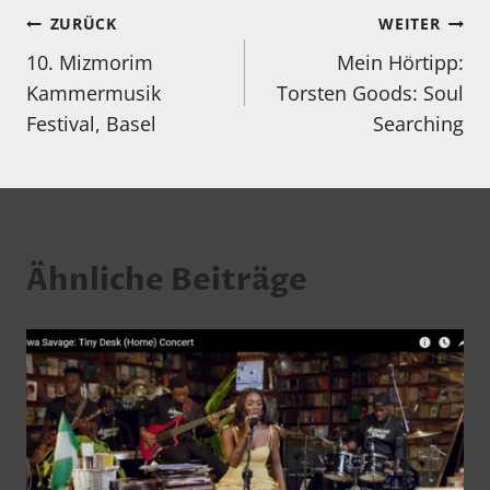
Beitragsnavigation
ZURÜCK
WEITER
10. Mizmorim
Mein Hörtipp:
Kammermusik
Torsten Goods: Soul
Festival, Basel
Searching
Ähnliche Beiträge