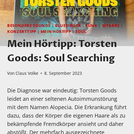
BESONDERE SOUNDS
|
BLUES/ROCK
|
FUNK
|
GITARRE
|
KONZERTTIPP
|
MEIN HÖRTIPP
|
SOUL
Mein Hörtipp: Torsten
Goods: Soul Searching
Von
Claus Volke
8. September 2023
Die Diagnose war eindeutig: Torsten Goods
leidet an einer seltenen Autoimmunstörung
mit dem Namen Alopecia. Die Erkrankung führt
dazu, dass der Körper die eigenen Haare als zu
bekämpfende Fremdkörper ansieht und daher
abstößt. Der mehrfach ausgezeichnete