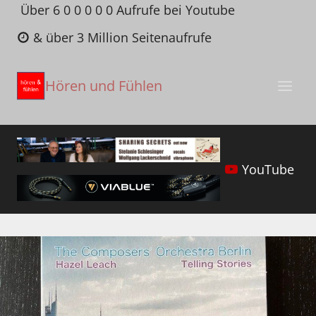
Zum
Über 6 0 0 0 0 0 Aufrufe bei Youtube
Inhalt
& über 3 Million Seitenaufrufe
springen
Hören und Fühlen
YouTube