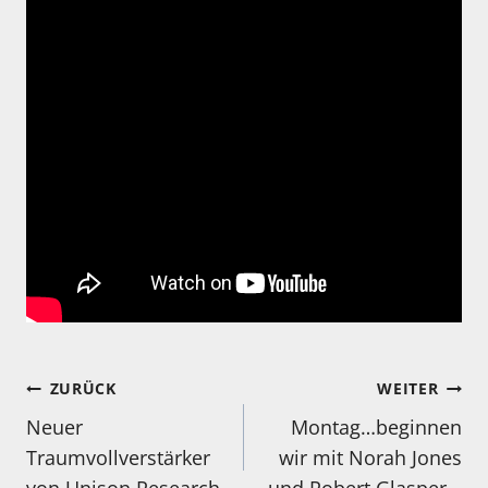
Beitragsnavigation
ZURÜCK
WEITER
Neuer
Montag…beginnen
Traumvollverstärker
wir mit Norah Jones