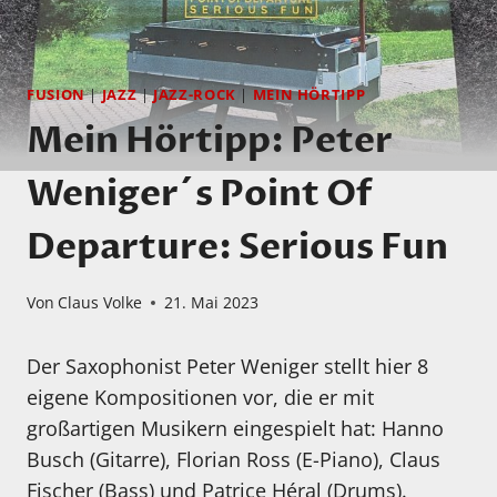
FUSION
|
JAZZ
|
JAZZ-ROCK
|
MEIN HÖRTIPP
Mein Hörtipp: Peter
Weniger´s Point Of
Departure: Serious Fun
Von
Claus Volke
21. Mai 2023
Der Saxophonist Peter Weniger stellt hier 8
eigene Kompositionen vor, die er mit
großartigen Musikern eingespielt hat: Hanno
Busch (Gitarre), Florian Ross (E-Piano), Claus
Fischer (Bass) und Patrice Héral (Drums).