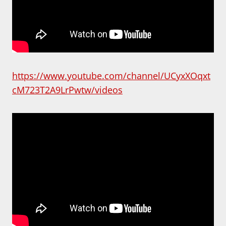
https://www.youtube.com/channel/UCyxXOqxt
cM723T2A9LrPwtw/videos