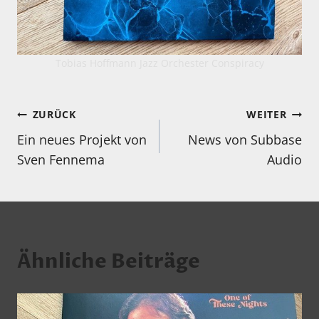
Tobias Hoffmann Jazz Orchester Conspiracy
Beitragsnavigation
ZURÜCK
WEITER
Ein neues Projekt von
News von Subbase
Sven Fennema
Audio
Ähnliche Beiträge