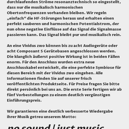
durchlaufenden Ströme resonanztechnisch so eingestellt,
dass nur die musikalisch harmonischen
Obertonfrequenzen vorhanden bleiben. Wir regeln
„einfach“ die HF-Störungen heraus und erhalten einen
perfekt sauberen und harmonischen Potentialstrom, der
nun ohne negative Einflüsse auf das Signal die Signalmasse
passieren kann. Das Signal bleibt pur und musikalisch rein.
An eine Vividus zwo können bis zu acht
Audiogeräte
oder
acht
Composant S Gerätebasen
angeschlossen werden.
Die klanglich äußerst positive Wirkung ist in beiden Fällen
enorm. Für den Anschluss wurden extra neue
Anschlusskabel entwickelt, die eine perfekte Symbiose für
diesen Bereich mit der Vividus zwo eingehen. Alle
Informationen finden Sie auf unserer frisch
veröffentlichten
Produktseite
. Für Preise fragen Sie bitte
direkt persönlich bei uns an. Die erste Serie fertigen wir ab
fünf Vorbestellungen zu einem deutlich vergünstigen
Einführungspreis.
Wir garantieren eine deutlich verbesserte Wiedergabe
ihrer Musik getreu unserem Motto:
no sound | just music