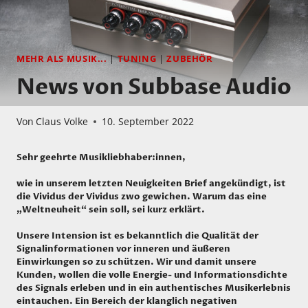
MEHR ALS MUSIK...
|
TUNING
|
ZUBEHÖR
News von Subbase Audio
Von
Claus Volke
10. September 2022
Sehr geehrte Musikliebhaber:innen,
wie in unserem letzten Neuigkeiten Brief angekündigt, ist
die Vividus der Vividus zwo gewichen. Warum das eine
„Weltneuheit“ sein soll, sei kurz erklärt.
Unsere Intension ist es bekanntlich die Qualität der
Signalinformationen vor inneren und äußeren
Einwirkungen so zu schützen. Wir und damit unsere
Kunden, wollen die volle Energie- und Informationsdichte
des Signals erleben und in ein authentisches Musikerlebnis
eintauchen. Ein Bereich der klanglich negativen