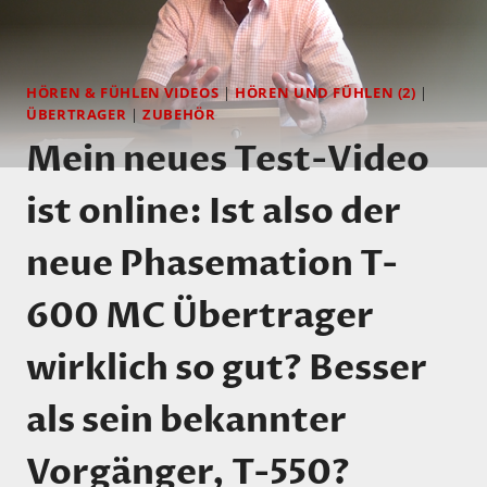
HÖREN & FÜHLEN VIDEOS
|
HÖREN UND FÜHLEN (2)
|
ÜBERTRAGER
|
ZUBEHÖR
Mein neues Test-Video
ist online: Ist also der
neue Phasemation T-
600 MC Übertrager
wirklich so gut? Besser
als sein bekannter
Vorgänger, T-550?