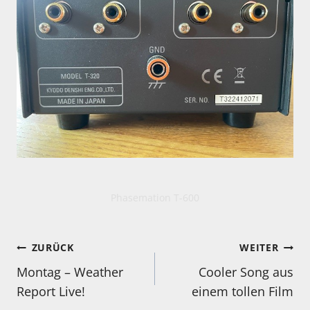
Phasemation T-600
Beitragsnavigation
ZURÜCK
WEITER
Montag – Weather
Cooler Song aus
Report Live!
einem tollen Film