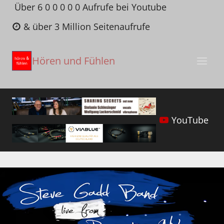
Zum
Über 6 0 0 0 0 0 Aufrufe bei Youtube
Inhalt
& über 3 Million Seitenaufrufe
springen
Hören und Fühlen
YouTube