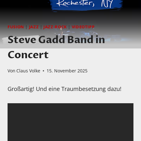
FUSION
|
JAZZ
|
JAZZ-ROCK
|
VIDEOTIPP
Steve Gadd Band in
Concert
Von
Claus Volke
15. November 2025
Großartig! Und eine Traumbesetzung dazu!