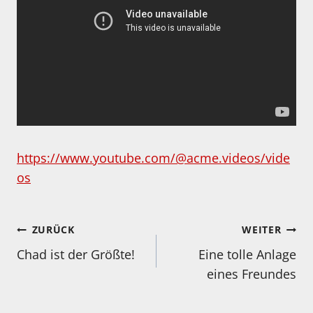
https://www.youtube.com/@acme.videos/vide
os
Beitragsnavigation
ZURÜCK
WEITER
Chad ist der Größte!
Eine tolle Anlage
eines Freundes