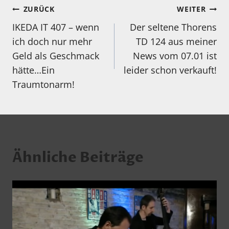
Beitragsnavigation
ZURÜCK
WEITER
IKEDA IT 407 – wenn
Der seltene Thorens
ich doch nur mehr
TD 124 aus meiner
Geld als Geschmack
News vom 07.01 ist
hätte…Ein
leider schon verkauft!
Traumtonarm!
Ähnliche Beiträge