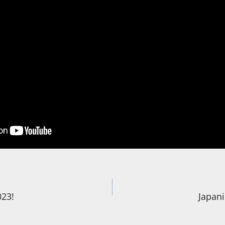
igation
023!
Japani