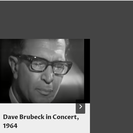
Dave Brubeck in Concert,
Mein H
1964
Korolio