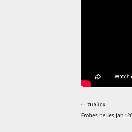
Beitragsnav
ZURÜCK
Frohes neues Jahr 2