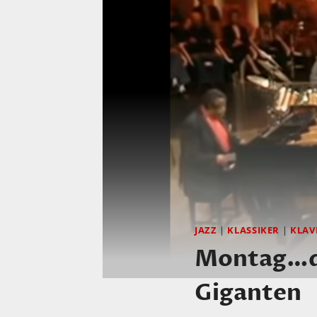
JAZZ
|
KLASSIKER
|
KLAV
Montag…de
Giganten