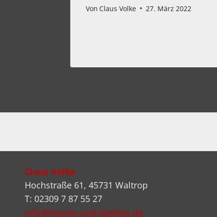
 2022
Von
Claus Volke
27. März 2022
Claus Volke
Hochstraße 61, 45731 Waltrop
T: 02309 7 87 55 27
info@hoeren-und-fuehlen.de