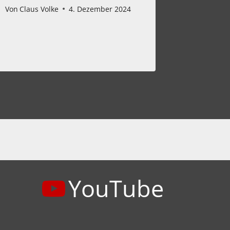
The Kor
Von
Claus Volke
4. Dezember 2024
XXVI
Von
Claus 
YouTube