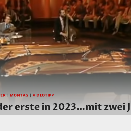
IER
|
MONTAG
|
VIDEOTIPP
r erste in 2023…mit zwei J