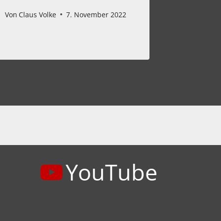
Von
Claus Volke
7. November 2022
Von
Claus 
YouTube