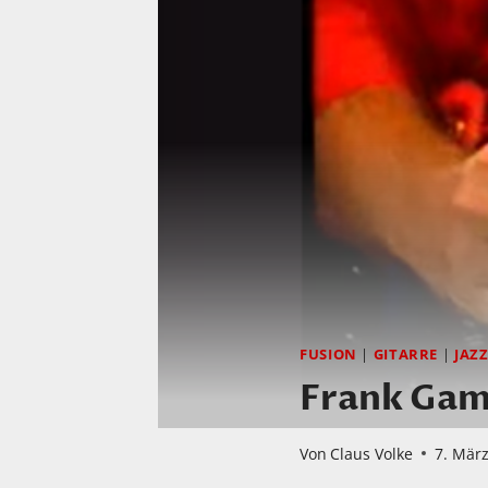
FUSION
|
GITARRE
|
JAZ
Frank Gam
Von
Claus Volke
7. Mär