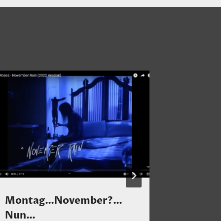
Montag…November?…
Einer d
Nun…
deutsc