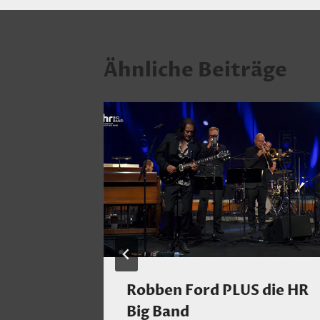
Ähnliche Beiträge
Robben Ford PLUS die HR
Big Band
mber 2025