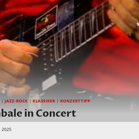
Z
|
JAZZ-ROCK
|
KLASSIKER
|
KONZERTTIPP
bale in Concert
z 2025