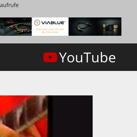
naufrufe
YouTube