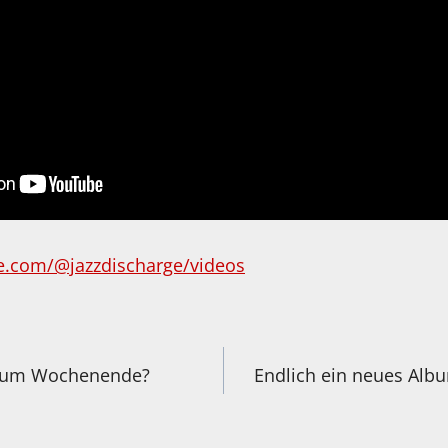
e.com/@jazzdischarge/videos
igation
z zum Wochenende?
Endlich ein neues Alb