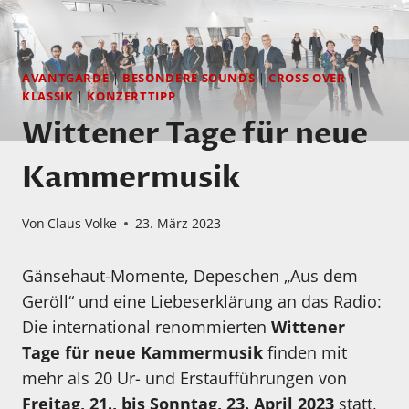
AVANTGARDE
|
BESONDERE SOUNDS
|
CROSS OVER
|
KLASSIK
|
KONZERTTIPP
Wittener Tage für neue
Kammermusik
Von
Claus Volke
23. März 2023
Gänsehaut-Momente, Depeschen „Aus dem
Geröll“ und eine Liebeserklärung an das Radio:
Die international renommierten
Wittener
Tage für neue Kammermusik
finden mit
mehr als 20 Ur- und Erstaufführungen von
Freitag, 21., bis Sonntag, 23. April 2023
statt,