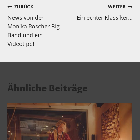
Beitragsnavigation
ZURÜCK
WEITER
News von der
Ein echter Klassiker…
Monika Roscher Big
Band und ein
Videotipp!
Ähnliche Beiträge