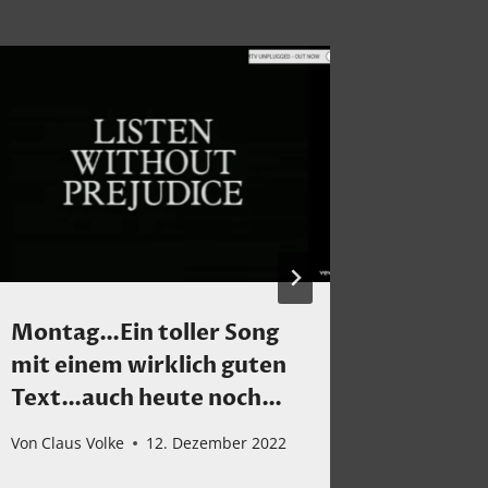
Montag…Ein toller Song
Ein tol
mit einem wirklich guten
Von
Claus 
Text…auch heute noch…
Von
Claus Volke
12. Dezember 2022