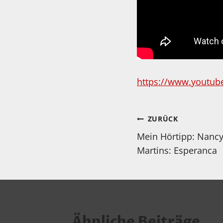
https://www.youtu
Beitragsnav
ZURÜCK
Mein Hörtipp: Nancy
Martins: Esperanca
Ähnliche Beiträge