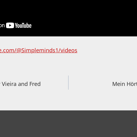
be.com/@Simpleminds1/videos
igation
 Vieira and Fred
Mein Hört