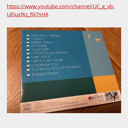
https://www.youtube.com/channel/UC_g_vb-
UEJusfKz_f0i7sHA