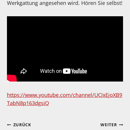
Werkgattung angesehen wird. Hören Sie selbst!
https://www.youtube.com/channel/UCJxEjoXB9
TabN8p163dgsiQ
Beitragsnavigation
ZURÜCK
WEITER