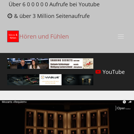
Zum
Über 6 0 0 0 0 0 Aufrufe bei Youtube
Inhalt
& über 3 Million Seitenaufrufe
springen
Hören und Fühlen
YouTube