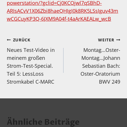
powerstation/?gclid=Cj0KCQjwl7qSBhD-
ARIsACvV1X06Zbi8haeQHIgI0k8RK5LSsIguv43m
wCGCuyKP3Q-6JXM9A04f-t4aArKAEALw_wcB
Beitragsnavigation
ZURÜCK
WEITER
Neues Test-Video in
Montag…Oster-
meinem großen
Montag…Johann
Strom-Test-Special.
Sebastian Bach:
Teil 5: LessLoss
Oster-Oratorium
Stromkabel C-MARC
BWV 249
Ähnliche Beiträge