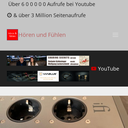
Zum
Über 6 0 0 0 0 0 Aufrufe bei Youtube
Inhalt
& über 3 Million Seitenaufrufe
springen
Hören und Fühlen
YouTube