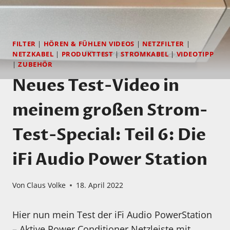
FILTER
|
HÖREN & FÜHLEN VIDEOS
|
NETZFILTER
|
NETZKABEL
|
PRODUKTTEST
|
STROMKABEL
|
VIDEOTIPP
|
ZUBEHÖR
Neues Test-Video in
meinem großen Strom-
Test-Special: Teil 6: Die
iFi Audio Power Station
Von
Claus Volke
18. April 2022
Hier nun mein Test der iFi Audio PowerStation
– Aktive Power Conditioner Netzleiste mit