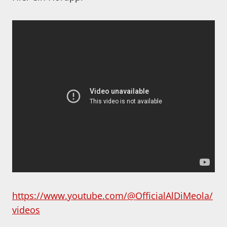
https://www.youtube.com/@OfficialAlDiMeola/
videos