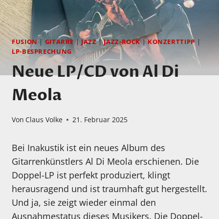
FUSION
|
GITARRE
|
JAZZ
|
JAZZ-ROCK
|
KONZERTTIPP
|
LP-BESPRECHUNG
Neue LP/CD von Al Di
Meola
Von
Claus Volke
21. Februar 2025
Bei Inakustik ist ein neues Album des
Gitarrenkünstlers Al Di Meola erschienen. Die
Doppel-LP ist perfekt produziert, klingt
herausragend und ist traumhaft gut hergestellt.
Und ja, sie zeigt wieder einmal den
Ausnahmestatus dieses Musikers. Die Doppel-