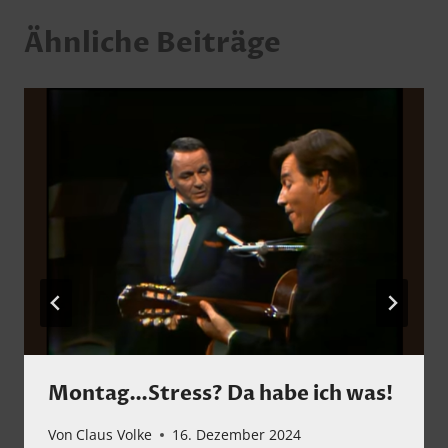
Ähnliche Beiträge
Montag…Stress? Da habe ich was!
Von
Claus Volke
16. Dezember 2024