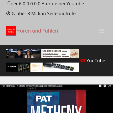
Zum
Über 6 0 0 0 0 0 Aufrufe bei Youtube
Inhalt
& über 3 Million Seitenaufrufe
springen
Hören und Fühlen
YouTube