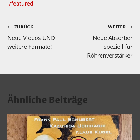
l/featured
Beitragsnavigation
ZURÜCK
WEITER
Neue Videos UND
Neue Absorber
weitere Formate!
speziell für
Röhrenverstärker
Ähnliche Beiträge