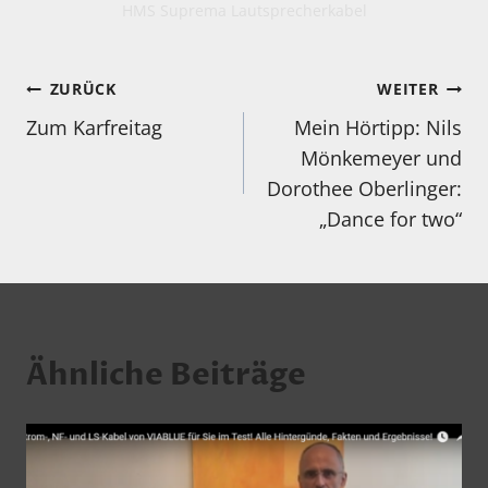
HMS Suprema Lautsprecherkabel
Beitragsnavigation
ZURÜCK
WEITER
Zum Karfreitag
Mein Hörtipp: Nils
Mönkemeyer und
Dorothee Oberlinger:
„Dance for two“
Ähnliche Beiträge