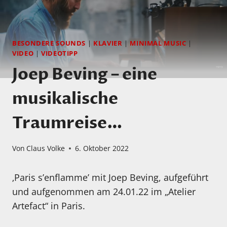
BESONDERE SOUNDS
|
KLAVIER
|
MINIMAL MUSIC
|
VIDEO
|
VIDEOTIPP
Joep Beving – eine
musikalische
Traumreise…
Von
Claus Volke
6. Oktober 2022
‚Paris s’enflamme’ mit Joep Beving, aufgeführt
und aufgenommen am 24.01.22 im „Atelier
Artefact“ in Paris.