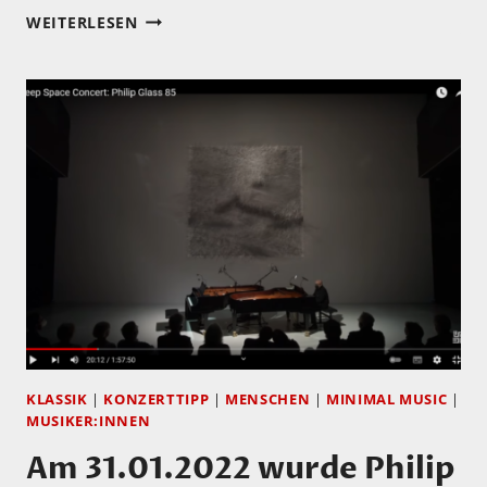
MEIN
WEITERLESEN
HÖRTIPP:
COWBOY
JUNKIES:
„SONGS
OF
THE
RECOLLECTION“
KLASSIK
|
KONZERTTIPP
|
MENSCHEN
|
MINIMAL MUSIC
|
MUSIKER:INNEN
Am 31.01.2022 wurde Philip