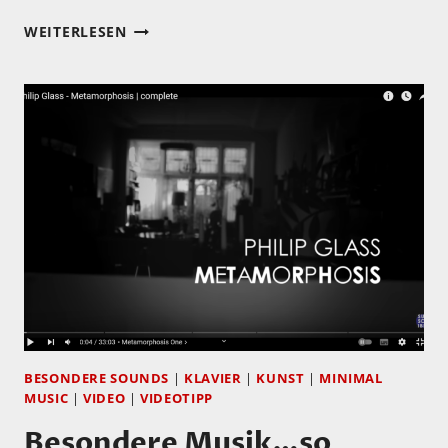
LUDOVICO
WEITERLESEN
EINAUDI
–
MUSIK
MIT
GROSSER K
LARHEIT U
ND R
UHE
BESONDERE SOUNDS
|
KLAVIER
|
KUNST
|
MINIMAL
MUSIC
|
VIDEO
|
VIDEOTIPP
Besondere Musik…so