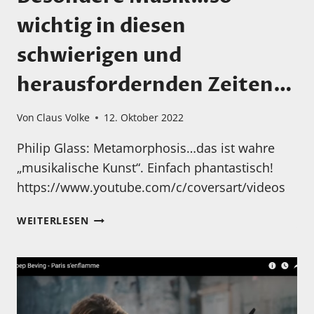
wichtig in diesen
schwierigen und
herausfordernden Zeiten…
Von
Claus Volke
12. Oktober 2022
Philip Glass: Metamorphosis…das ist wahre
„musikalische Kunst“. Einfach phantastisch!
https://www.youtube.com/c/coversart/videos
BESONDERE
WEITERLESEN
MUSIK…
SO
WICHTIG
IN
DIESEN
SCHWIERIGEN