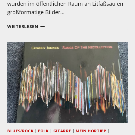
wurden im öffentlichen Raum an Litfaßsäulen
großformatige Bilder…
MEIN
WEITERLESEN
HÖRTIPP:
VANESSA
PORTER:
CYCLE.SOUND.COLOR.
BLUES/ROCK
|
FOLK
|
GITARRE
|
MEIN HÖRTIPP
|