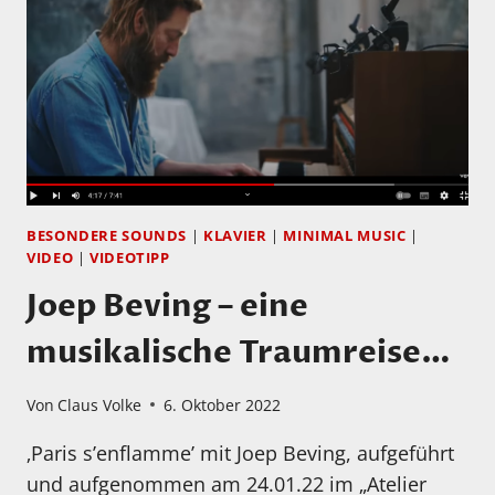
UND
HERAUSFORDERNDEN
ZEITEN…
BESONDERE SOUNDS
|
KLAVIER
|
MINIMAL MUSIC
|
VIDEO
|
VIDEOTIPP
Joep Beving – eine
musikalische Traumreise…
Von
Claus Volke
6. Oktober 2022
‚Paris s’enflamme’ mit Joep Beving, aufgeführt
und aufgenommen am 24.01.22 im „Atelier