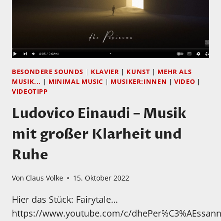
BESONDERE SOUNDS
|
KLAVIER
|
KUNST
|
MEHR ALS
MUSIK...
|
MINIMAL MUSIC
|
MUSIKER:INNEN
|
VIDEO
|
VIDEOTIPP
Ludovico Einaudi – Musik
mit großer Klarheit und
Ruhe
Von
Claus Volke
15. Oktober 2022
Hier das Stück: Fairytale…
https://www.youtube.com/c/dhePer%C3%AEssann