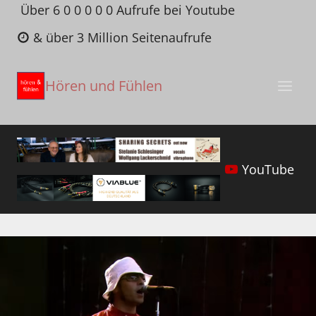
Zum
Über 6 0 0 0 0 0 Aufrufe bei Youtube
Inhalt
& über 3 Million Seitenaufrufe
springen
Hören und Fühlen
YouTube