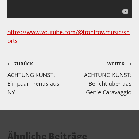
https://www.youtube.com/@frontrowmusic/sh
orts
Beitragsnavigation
ZURÜCK
WEITER
ACHTUNG KUNST:
ACHTUNG KUNST:
Ein paar Trends aus
Bericht über das
NY
Genie Caravaggio
Ähnliche Beiträge