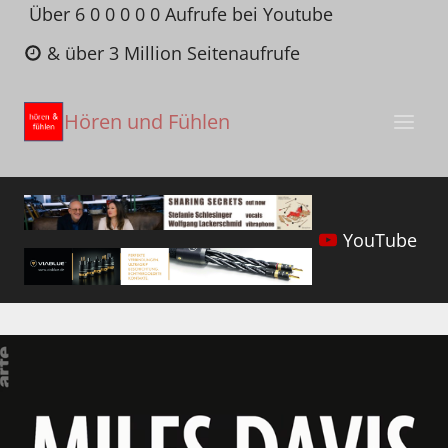
Zum
Über 6 0 0 0 0 0 Aufrufe bei Youtube
Inhalt
& über 3 Million Seitenaufrufe
springen
Hören und Fühlen
YouTube