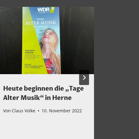
Heute beginnen die „Tage
Delilah
Alter Musik“ in Herne
Invalua
Von
Claus Volke
10. November 2022
Von
Claus 