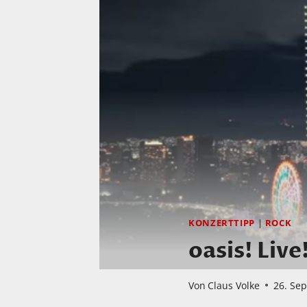
KONZERTTIPP
|
ROCK
oasis! Live
Von
Claus Volke
26. Se