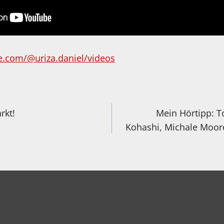
e.com/@uriza.daniel/videos
igation
rkt!
Mein Hörtipp: T
Kohashi, Michale Moore