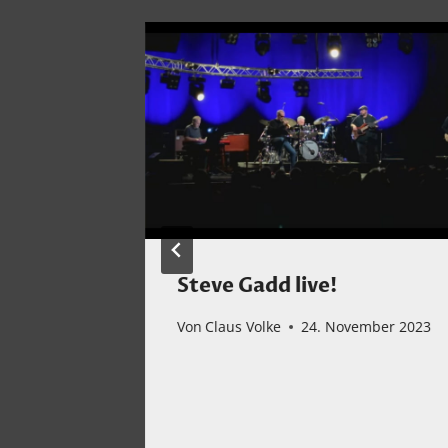
Steve Gadd live!
ch“ in
Von
Claus Volke
24. November 2023
– eine
mber 2022