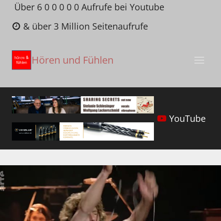
Zum
Über 6 0 0 0 0 0 Aufrufe bei Youtube
Inhalt
& über 3 Million Seitenaufrufe
springen
Hören und Fühlen
YouTube