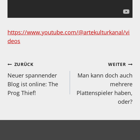
https://www.youtube.com/@artekulturkanal/vi
deos
Beitragsnavigation
ZURÜCK
WEITER
Neuer spannender
Man kann doch auch
Blog ist online: The
mehrere
Prog Thief!
Plattenspieler haben,
oder?