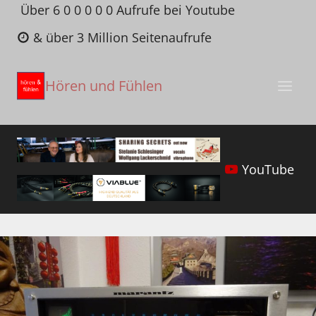
Zum
Über 6 0 0 0 0 0 Aufrufe bei Youtube
Inhalt
& über 3 Million Seitenaufrufe
springen
Hören und Fühlen
YouTube