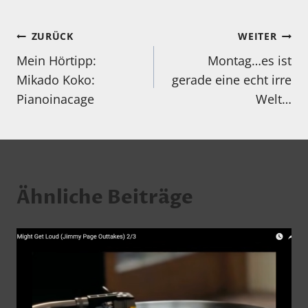
Beitragsnavigation
ZURÜCK
WEITER
Mein Hörtipp:
Montag…es ist
Mikado Koko:
gerade eine echt irre
Pianoinacage
Welt…
Ähnliche Beiträge