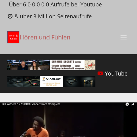
Zum
Über 6 0 0 0 0 0 Aufrufe bei Youtube
Inhalt
& über 3 Million Seitenaufrufe
springen
Hören und Fühlen
YouTube