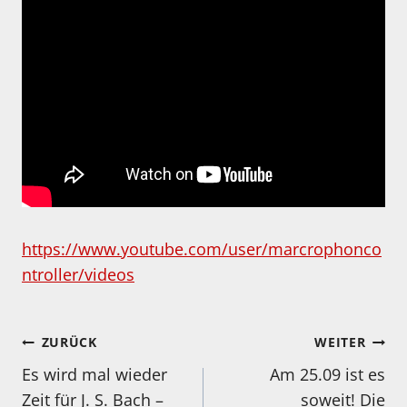
https://www.youtube.com/user/marcrophonco
ntroller/videos
Beitragsnavigation
ZURÜCK
WEITER
Es wird mal wieder
Am 25.09 ist es
Zeit für J. S. Bach –
soweit! Die