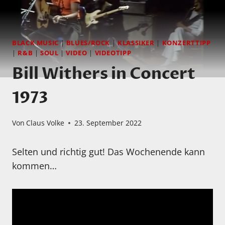
BLACK MUSIC
|
BLUES/ROCK
|
KLASSIKER
|
KONZERTTIPP
|
R&B
|
SOUL
|
VIDEO
|
VIDEOTIPP
Bill Withers in Concert
1973
Von
Claus Volke
23. September 2022
Selten und richtig gut! Das Wochenende kann
kommen…