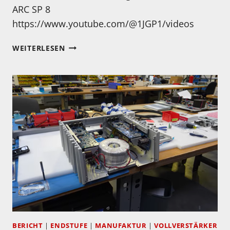
ARC SP 8
https://www.youtube.com/@1JGP1/videos
EIN
WEITERLESEN
ECHTER
KLASSIKER…
BERICHT
|
ENDSTUFE
|
MANUFAKTUR
|
VOLLVERSTÄRKER