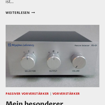
ist…
NEWS
WEITERLESEN
VON
DER
SUBBASE
AUDIO
MANUFAKTUR
PASSIVER VORVERSTÄRKER
|
VORVERSTÄRKER
Mein besonderer