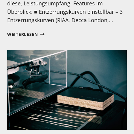
diese, Leistungsumpfang. Features im
Überblick: ■ Entzerrungskurven einstellbar – 3
Entzerrungskurven (RIAA, Decca London,…
NEUER
WEITERLESEN
PHONOVORVERSTÄRKER
VON
GOLD
NOTE:
PH-
5