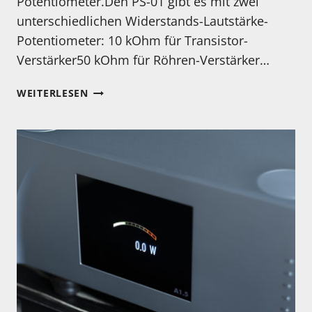
Potentiometer.Den PS-01 gibt es mit zwei
unterschiedlichen Widerstands-Lautstärke-
Potentiometer: 10 kOhm für Transistor-
Verstärker50 kOhm für Röhren-Verstärker…
MEIN
WEITERLESEN
BESONDERER
GERÄTETIPP:
DER
MIYAJIMA
PS-
01
–
EIN
PASSIVER
STEREO
VORVERSTÄRKER
UND
EINGANGS-