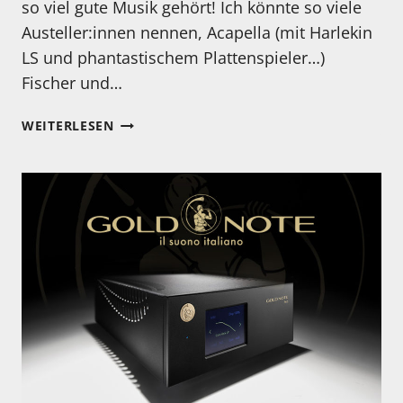
so viel gute Musik gehört! Ich könnte so viele
Austeller:innen nennen, Acapella (mit Harlekin
LS und phantastischem Plattenspieler…)
Fischer und…
DIE
WEITERLESEN
FINEST
AUDIOSHOW
IN
DORTMUND
–
ENDLICH
WIEDER
EINE
AUSGEZEICHNETE
MESSE!