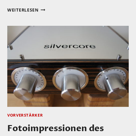
NEWS
WEITERLESEN
VON
SUBBASE
AUDIO:
CH-
PRECISION
VORVERSTÄRKER
Fotoimpressionen des