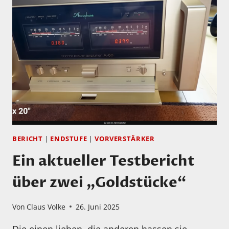
ZUNFT
BERICHT
|
ENDSTUFE
|
VORVERSTÄRKER
Ein aktueller Testbericht
über zwei „Goldstücke“
Von
Claus Volke
26. Juni 2025
Die einen lieben, die anderen hassen sie…