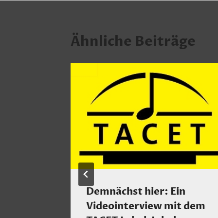
Ähnliche Beiträge
e
Demnächst hier: Ein
Videointerview mit dem