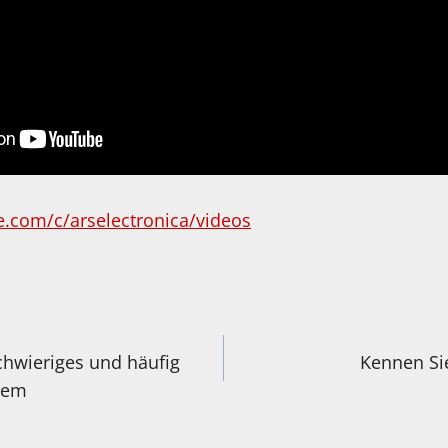
.com/c/arselectronica/videos
igation
chwieriges und häufig
Kennen Si
lem