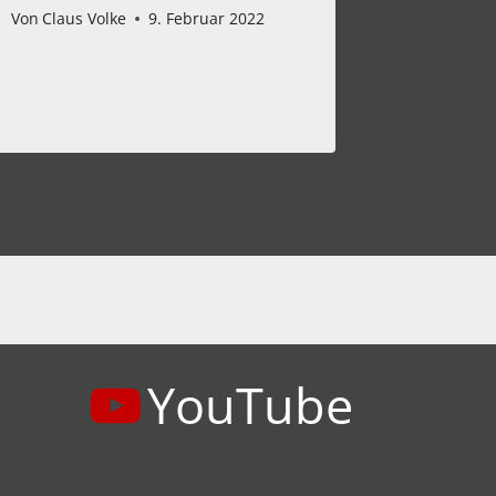
Von
Claus Volke
9. Februar 2022
Von
Claus 
YouTube