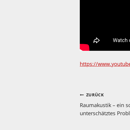
https://www.youtube
Beitragsnav
ZURÜCK
Raumakustik – ein s
unterschätztes Prob