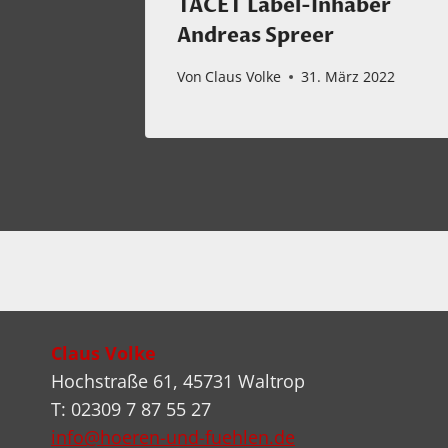
TACET Label-Inhaber
uar 2026
Andreas Spreer
Von
Claus Volke
31. März 2022
Claus Volke
Hochstraße 61, 45731 Waltrop
T: 02309 7 87 55 27
info@hoeren-und-fuehlen.de