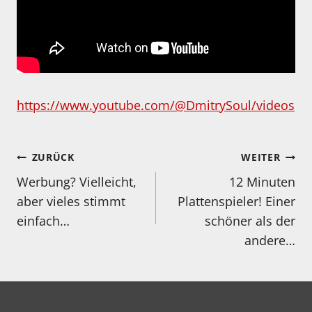
https://www.youtube.com/@DmitrySoul/videos
Beitragsnavigation
ZURÜCK
WEITER
Werbung? Vielleicht,
12 Minuten
aber vieles stimmt
Plattenspieler! Einer
einfach…
schöner als der
andere…