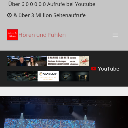
Zum
Über 6 0 0 0 0 0 Aufrufe bei Youtube
Inhalt
& über 3 Million Seitenaufrufe
springen
Hören und Fühlen
YouTube