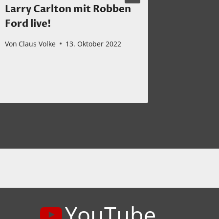
Larry Carlton mit Robben
Made i
Ford live!
Von
Claus 
Von
Claus Volke
13. Oktober 2022
YouTube