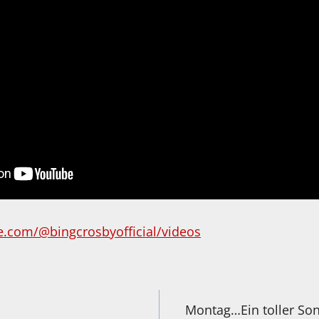
.com/@bingcrosbyofficial/videos
igation
Montag…Ein toller Son