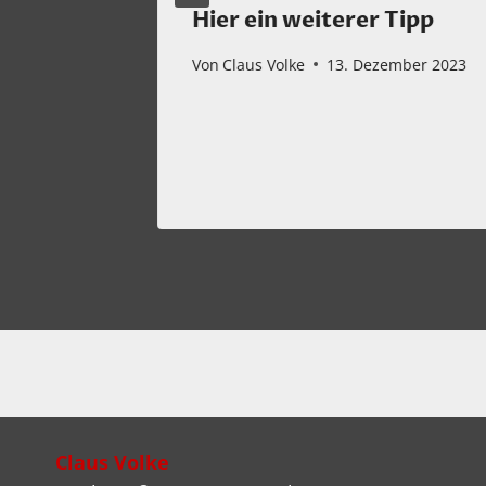
Hier ein weiterer Tipp
Von
Claus Volke
13. Dezember 2023
ber 2025
Claus Volke