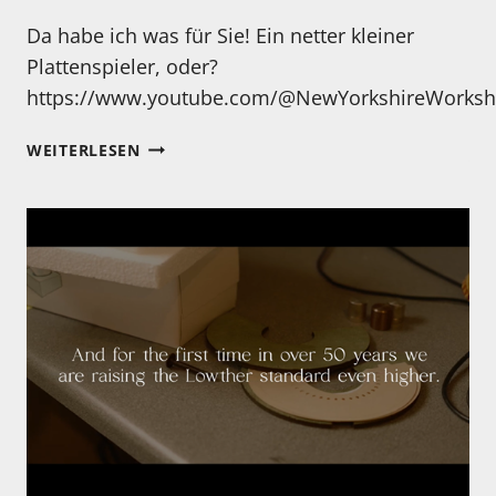
Da habe ich was für Sie! Ein netter kleiner
Plattenspieler, oder?
https://www.youtube.com/@NewYorkshireWorksh
EIN
WEITERLESEN
NEUES
PROJEKT
FÜR
DAS
NEUE
JAHR?