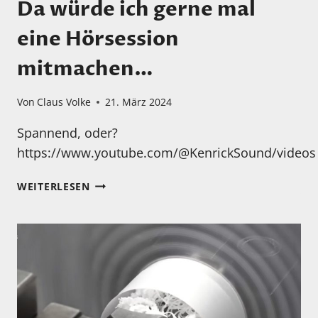
Da würde ich gerne mal
eine Hörsession
mitmachen…
Von
Claus Volke
21. März 2024
Spannend, oder?
https://www.youtube.com/@KenrickSound/videos
DA
WEITERLESEN
WÜRDE
ICH
GERNE
MAL
EINE
HÖRSESSION
MITMACHEN…