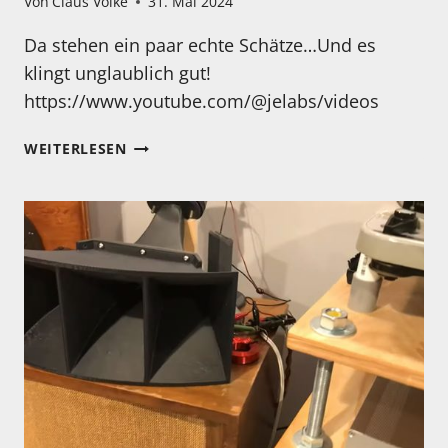
Von
Claus Volke
31. Mai 2024
Da stehen ein paar echte Schätze…Und es
klingt unglaublich gut!
https://www.youtube.com/@jelabs/videos
DAS
WEITERLESEN
NENNE
ICH
MAL
EINEN
SEHR
SPANNENDEN
UND
EXTREM
GUT
AUSGESTATTETEN
HÖRRAUM
NZW.
HÖHLE…