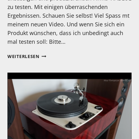
zu testen. Mit einigen überraschenden
Ergebnissen. Schauen Sie selbst! Viel Spass mt
meinem neuen Video. Und wenn Sie sich ein
Produkt wünschen, dass ich unbedingt auch
mal testen soll: Bitte…
NEUES
WEITERLESEN
VIDEO
IST
ONLINE:
STROM-,
NF-
UND
LS-
KABEL
VON
VIABLUE
IM