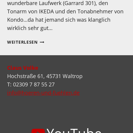
wunderbare Laufwerk (Garrard 301), den
Tonarm von IKEDA und den Tonabnehmer von
Kondo…da hat jemand sich was klanglich
wirklich sehr gut…
DIY
WEITERLESEN
FÜR
FORTGESCHRITTENE…
DIE
Claus Volke
ETWAS
ANDERE
Hochstraße 61, 45731 Waltrop
ZARGE
T: 02309 7 87 55 27
FÜR
info@hoeren-und-fuehlen.de
DEN
GARRARD
301…