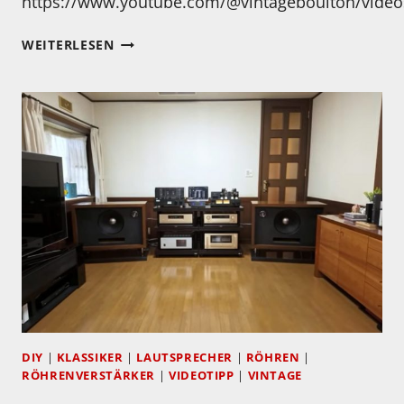
https://www.youtube.com/@vintageboulton/video
SPANNENDES
WEITERLESEN
ANLAGENPROJEKT
DIY
|
KLASSIKER
|
LAUTSPRECHER
|
RÖHREN
|
RÖHRENVERSTÄRKER
|
VIDEOTIPP
|
VINTAGE