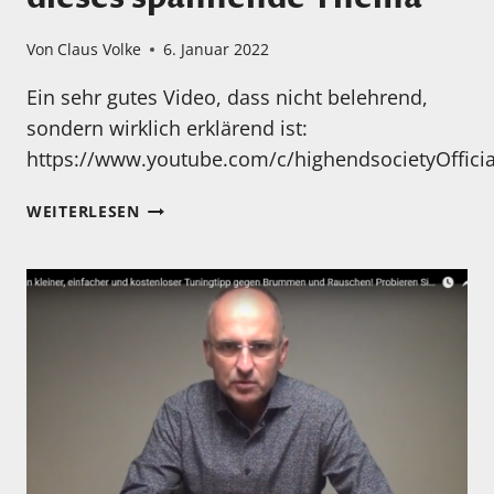
Von
Claus Volke
6. Januar 2022
Ein sehr gutes Video, dass nicht belehrend,
sondern wirklich erklärend ist:
https://www.youtube.com/c/highendsocietyOfficia
TONABNEHMEREINBAU?
WEITERLESEN
HIER
MAL
EINE
GUTE
EINFÜHRUNG
IN
DIESES
SPANNENDE
THEMA