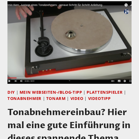
DIY
|
MEIN WEBSEITEN-/BLOG-TIPP
|
PLATTENSPIELER
|
TONABNEHMER
|
TONARM
|
VIDEO
|
VIDEOTIPP
Tonabnehmereinbau? Hier
mal eine gute Einführung in
dieses spannende Thema