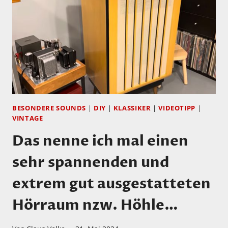
BESONDERE SOUNDS
|
DIY
|
KLASSIKER
|
VIDEOTIPP
|
VINTAGE
Das nenne ich mal einen
sehr spannenden und
extrem gut ausgestatteten
Hörraum nzw. Höhle…