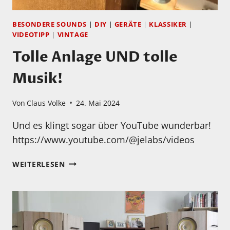
BESONDERE SOUNDS
|
DIY
|
GERÄTE
|
KLASSIKER
|
VIDEOTIPP
|
VINTAGE
Tolle Anlage UND tolle
Musik!
Von
Claus Volke
24. Mai 2024
Und es klingt sogar über YouTube wunderbar!
https://www.youtube.com/@jelabs/videos
TOLLE
WEITERLESEN
ANLAGE
UND
TOLLE
MUSIK!