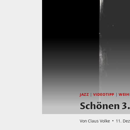
JAZZ
|
VIDEOTIPP
|
WEIH
Schönen 3.
Von
Claus Volke
11. De