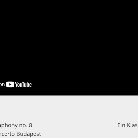
igation
phony no. 8
Ein Klas
ncerto Budapest