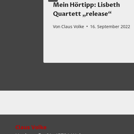
Mein Hörtipp: Lisbeth
ments
Quartett „release“
or Jazz
Von
Claus Volke
16. September 2022
ber 2025
Claus Volke