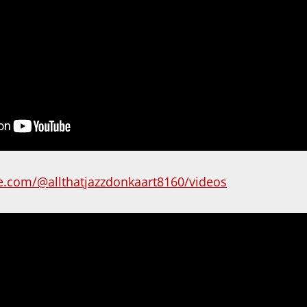
e.com/@allthatjazzdonkaart8160/videos