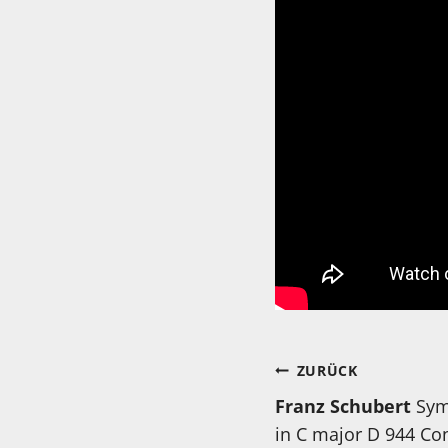
Beitragsnav
ZURÜCK
Franz Schubert
Sym
in C major D 944 Co