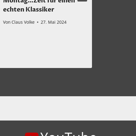
Montag…Zeit für einen
Endlic
echten Klassiker
den Go
Von
Claus Volke
27. Mai 2024
Von
Claus 