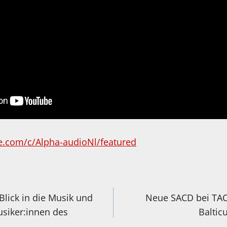
e.com/c/Alpha-audioNl/featured
igation
Blick in die Musik und
Neue SACD bei TAC
usiker:innen des
Baltic