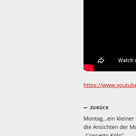
https://www.youtub
Beitragsnav
ZURÜCK
Montag…ein kleiner 
die Ansichten der M
„Concerto Köln“