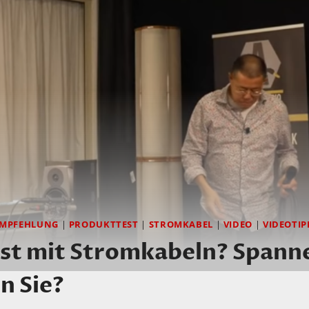
EMPFEHLUNG
|
PRODUKTTEST
|
STROMKABEL
|
VIDEO
|
VIDEOTIP
est mit Stromkabeln? Spann
n Sie?