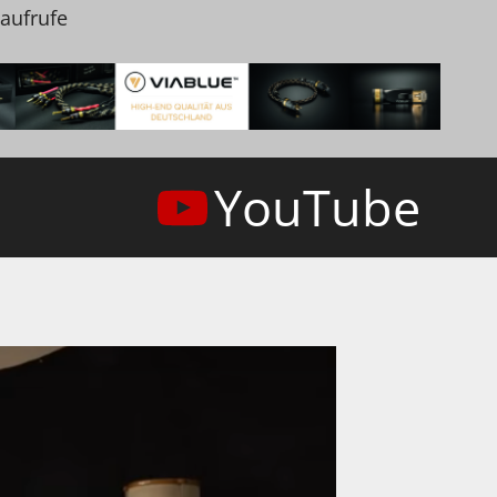
naufrufe
YouTube