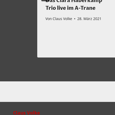
ist
Das Clara Haberkamp
latten
Trio live im A-Trane
Von
Claus Volke
28. März 2021
e
iten“
2022
Claus Volke