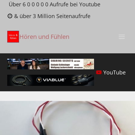
Zum
Über 6 0 0 0 0 0 Aufrufe bei Youtube
Inhalt
& über 3 Million Seitenaufrufe
springen
Hören und Fühlen
YouTube